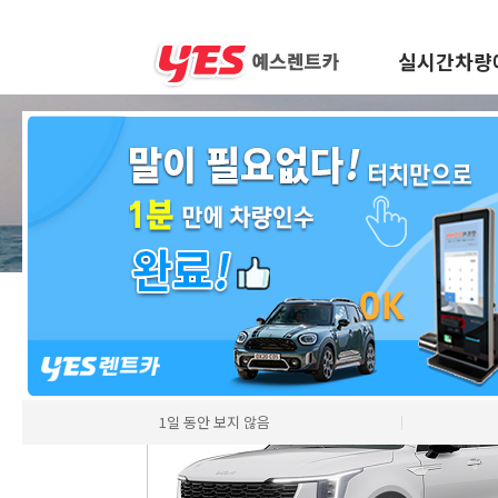
실시간차량
차량모델
1일 동안 보지 않음
│