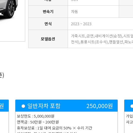
변속기
자동
연식
2023 ~ 2023
가죽시트,금연,내비게이션(순정),시트열
모델옵션
전석),통풍시트(조수석),핸들열선,파노
준
)
원
일반자차 포함
250,000
원
보상한도 : 5,000,000원
가입
면책금 : 50만원 ~ 200만원
사고
휴차보상료 : 1일 대여 요금의 50% × 수리 기간