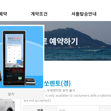
예약
계약조건
셔틀탑승안내
바로 예약하기
2024 쏘렌토(경)
주한미군 면허증, 국제면허증 운전 불가
닫기
(Vehicle rental is only available to customers with a valid K
are not accepted.)
차종
SUV