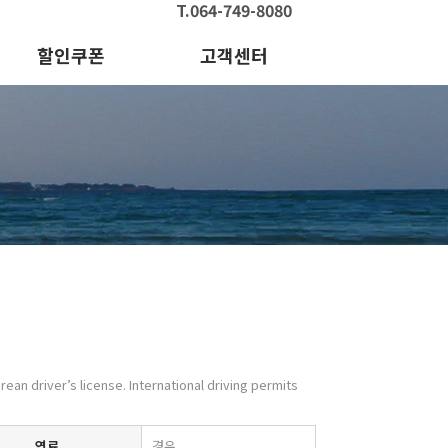
T.064-749-8080
할인쿠폰
고객센터
orean driver’s license. International driving permits
연료
경유