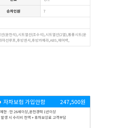
승차인원
7
선(운전석),시트열선(조수석),시트열선(2열),통풍시트(운
라마선루프,후방센서,후방카메라,ABS,에어백,
자차보험 가입안함
247,500
원
제한 : 만 26세이상,운전경력 1년이상
 발생 시 수리비 전액 + 휴차보상료 고객부담