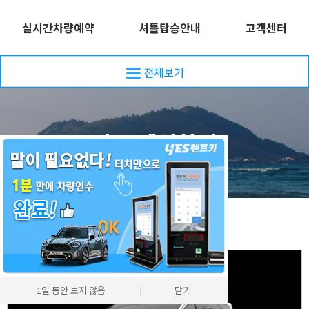
실시간차량예약
셔틀탑승안내
고객센터
바로 예약하기
차량모델
1일 동안 보지 않음
│
닫기