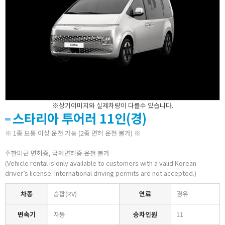
※상기이미지와 실제차량이 다를수 있습니다.
스타리아 투어러 11인(경)
※ 1종 보통 이상 운전 가능 (2종 면허 운전 불가) ※
주한미군 면허증, 국제면허증 운전 불가
(Vehicle rental is only available to customers with a valid Korean
driver’s license. International driving permits are not accepted.)
차종
승합(RV)
연료
경유
변속기
자동
승차인원
11