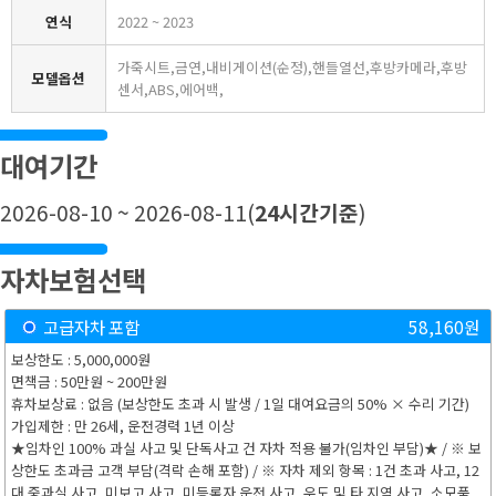
연식
2022 ~ 2023
가죽시트,금연,내비게이션(순정),핸들열선,후방카메라,후방
모델옵션
센서,ABS,에어백,
대여기간
2026-08-10 ~ 2026-08-11
(
24
시간기준
)
자차보험선택
고급자차 포함
58,160
원
보상한도 : 5,000,000원
면책금 : 50만원 ~ 200만원
휴차보상료 : 없음 (보상한도 초과 시 발생 / 1일 대여요금의 50% × 수리 기간)
가입제한 : 만 26세, 운전경력 1년 이상
★임차인 100% 과실 사고 및 단독사고 건 자차 적용 불가(임차인 부담)★ / ※ 보
상한도 초과금 고객 부담(격락 손해 포함) / ※ 자차 제외 항목 : 1건 초과 사고, 12
대 중과실 사고, 미보고 사고, 미등록자 운전 사고, 우도 및 타 지역 사고, 소모품