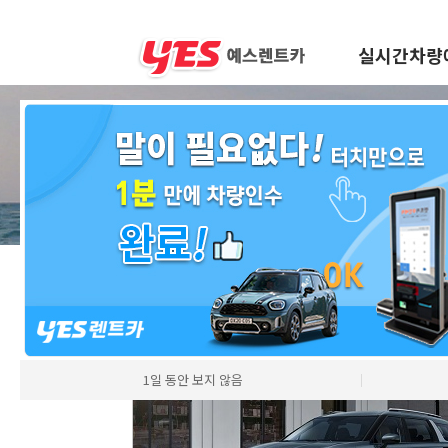
실시간차량
차량모델
1일 동안 보지 않음
│