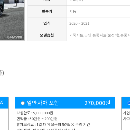
변속기
자동
연식
2020 ~ 2021
모델옵션
가죽시트,금연,통풍시트(운전석),통풍시
준
)
원
일반자차 포함
270,000
원
보상한도 : 5,000,000원
가입
면책금 : 50만원 ~ 200만원
사고
휴차보상료 : 1일 대여 요금의 50% × 수리 기간