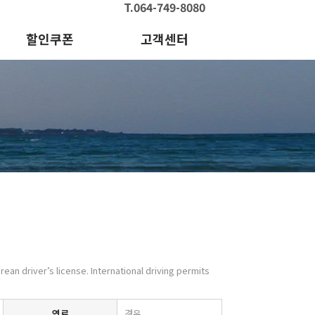
T.064-749-8080
할인쿠폰
고객센터
orean driver’s license. International driving permits
연료
경유